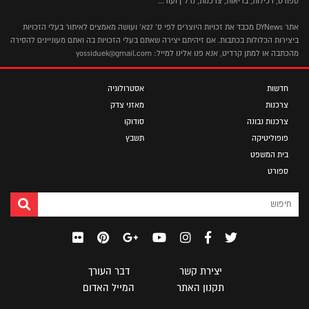
ספורט, רכילות, בריאות, צרכנות, נדל"ן ועוד...
אתר DYNews מכבד את זכויות היוצרים לפי ס' 27א' ועושה מאמצים לאיתור בעלי הזכויות
ביצירות הכלולות בכתבות. אם זיהיתם יצירה שאתם בעלי הזכויות בה ואתם מעוניינים להסירה
מהכתבה או למתן קרדיט, אנא פנו אלינו למייל: yossiduek@gmail.com
חדשות
אסטרולוגיה
צרכנות
מאזני צדק
צרכנות נבונה
סודוקו
פופוליטיקה
תשבץ
בית המשפט
ספורט
יצירת קשר
דבר העורך
תקנון האתר
המייל האדום