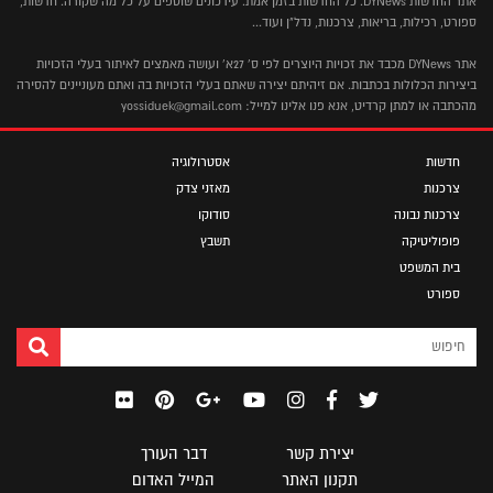
אתר החדשות DYNews. כל החדשות בזמן אמת. עידכונים שוטפים על כל מה שקורה. חדשות,
ספורט, רכילות, בריאות, צרכנות, נדל"ן ועוד...
אתר DYNews מכבד את זכויות היוצרים לפי ס' 27א' ועושה מאמצים לאיתור בעלי הזכויות
ביצירות הכלולות בכתבות. אם זיהיתם יצירה שאתם בעלי הזכויות בה ואתם מעוניינים להסירה
מהכתבה או למתן קרדיט, אנא פנו אלינו למייל: yossiduek@gmail.com
חדשות
אסטרולוגיה
צרכנות
מאזני צדק
צרכנות נבונה
סודוקו
פופוליטיקה
תשבץ
בית המשפט
ספורט
יצירת קשר
דבר העורך
תקנון האתר
המייל האדום