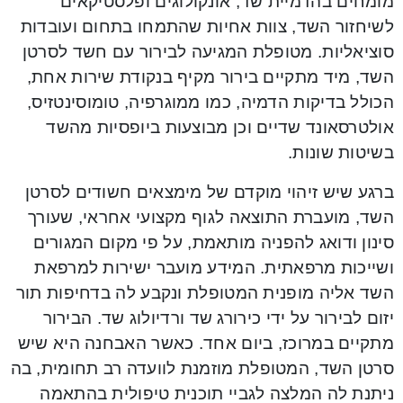
מומחים בהדמיית שד, אונקולוגים ופלסטיקאים
לשיחזור השד, צוות אחיות שהתמחו בתחום ועובדות
סוציאליות. מטופלת המגיעה לבירור עם חשד לסרטן
השד, מיד מתקיים בירור מקיף בנקודת שירות אחת,
הכולל בדיקות הדמיה, כמו ממוגרפיה, טומוסינטזיס,
אולטרסאונד שדיים וכן מבוצעות ביופסיות מהשד
בשיטות שונות.
ברגע שיש זיהוי מוקדם של מימצאים חשודים לסרטן
השד, מועברת התוצאה לגוף מקצועי אחראי, שעורך
סינון ודואג להפניה מותאמת, על פי מקום המגורים
ושייכות מרפאתית. המידע מועבר ישירות למרפאת
השד אליה מופנית המטופלת ונקבע לה בדחיפות תור
יזום לבירור על ידי כירורג שד ורדיולוג שד. הבירור
מתקיים במרוכז, ביום אחד. כאשר האבחנה היא שיש
סרטן השד, המטופלת מוזמנת לוועדה רב תחומית, בה
ניתנת לה המלצה לגביי תוכנית טיפולית בהתאמה