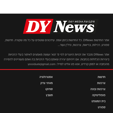
אתר החדשות DYNews. כל החדשות בזמן אמת. עידכונים שוטפים על כל מה שקורה. חדשות,
ספורט, רכילות, בריאות, צרכנות, נדל"ן ועוד...
אתר DYNews מכבד את זכויות היוצרים לפי ס' 27א' ועושה מאמצים לאיתור בעלי הזכויות
ביצירות הכלולות בכתבות. אם זיהיתם יצירה שאתם בעלי הזכויות בה ואתם מעוניינים להסירה
מהכתבה או למתן קרדיט, אנא פנו אלינו למייל: yossiduek@gmail.com
חדשות
אסטרולוגיה
צרכנות
מאזני צדק
צרכנות נבונה
סודוקו
פופוליטיקה
תשבץ
בית המשפט
ספורט