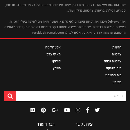
אתר החדשות DYNews. כל החדשות בזמן אמת. עידכונים שוטפים על כל מה שקורה. חדשות,
ספורט, רכילות, בריאות, צרכנות, נדל"ן ועוד...
אתר DYNews מכבד את זכויות היוצרים לפי ס' 27א' ועושה מאמצים לאיתור בעלי הזכויות
ביצירות הכלולות בכתבות. אם זיהיתם יצירה שאתם בעלי הזכויות בה ואתם מעוניינים להסירה
מהכתבה או למתן קרדיט, אנא פנו אלינו למייל: yossiduek@gmail.com
חדשות
אסטרולוגיה
צרכנות
מאזני צדק
צרכנות נבונה
סודוקו
פופוליטיקה
תשבץ
בית המשפט
ספורט
יצירת קשר
דבר העורך