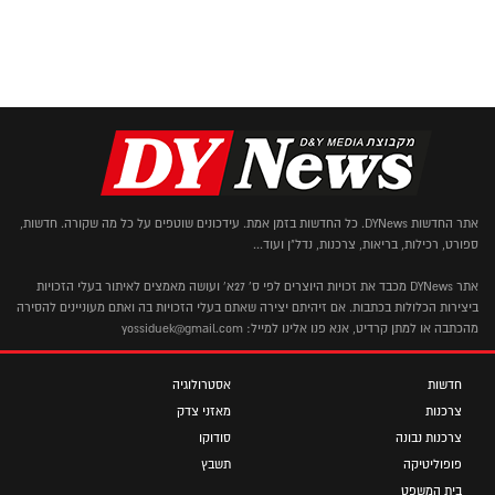
אתר החדשות DYNews. כל החדשות בזמן אמת. עידכונים שוטפים על כל מה שקורה. חדשות,
ספורט, רכילות, בריאות, צרכנות, נדל"ן ועוד...
אתר DYNews מכבד את זכויות היוצרים לפי ס' 27א' ועושה מאמצים לאיתור בעלי הזכויות
ביצירות הכלולות בכתבות. אם זיהיתם יצירה שאתם בעלי הזכויות בה ואתם מעוניינים להסירה
מהכתבה או למתן קרדיט, אנא פנו אלינו למייל: yossiduek@gmail.com
חדשות
אסטרולוגיה
צרכנות
מאזני צדק
צרכנות נבונה
סודוקו
פופוליטיקה
תשבץ
בית המשפט