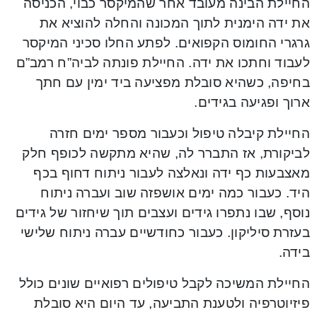
החיילת הבינה מעובד אחר שהמיקסר כבוי, הכניסה
את ידה הימנית לתוך המכונה והחלה להוציא את
גרגרי החומוס הקפואים. לפתע החלו סכיני המיקסר
לעבוד וחתכו את ידה. החיילת פונתה לביה”ח רמב”ם
בחיפה, כשהיא סובלת מפציעה ביד ימין עם חתך
ארוך ופגיעה בגידים.
החיילת קיבלה טיפול וכעבור מספר ימים חזרה
לביקורת, אז התברר לה, שהיא מתקשה לכופף חלק
מאצבעות כף ידה ונאלצה לעבור ניתוח דחוף בכף
היד. כעבור כמה ימים אושפזה שוב ועברה ניתוח
נוסף, שבו נתפרו גידים ועצבים תוך שיחזור של גידים
בעזרת סיליקון. כעבור כחודשיים עברה ניתוח שלישי
בידה.
החיילת המשיכה לקבל טיפולים רפואיים שונים כולל
פיזיוטרפיה ולטענת התביעה, עד היום היא סובלת