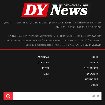
אתר החדשות DYNews. כל החדשות בזמן אמת. עידכונים שוטפים על כל מה שקורה. חדשות,
ספורט, רכילות, בריאות, צרכנות, נדל"ן ועוד...
אתר DYNews מכבד את זכויות היוצרים לפי ס' 27א' ועושה מאמצים לאיתור בעלי הזכויות
ביצירות הכלולות בכתבות. אם זיהיתם יצירה שאתם בעלי הזכויות בה ואתם מעוניינים להסירה
מהכתבה או למתן קרדיט, אנא פנו אלינו למייל: yossiduek@gmail.com
חדשות
אסטרולוגיה
צרכנות
מאזני צדק
צרכנות נבונה
סודוקו
פופוליטיקה
תשבץ
בית המשפט
ספורט