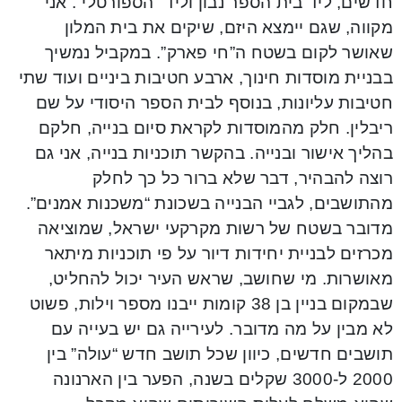
חדשים, ליד בית הספר נבון וליד “הספורטלי”. אני
מקווה, שגם יימצא היזם, שיקים את בית המלון
שאושר לקום בשטח ה”חי פארק”. במקביל נמשיך
בבניית מוסדות חינוך, ארבע חטיבות ביניים ועוד שתי
חטיבות עליונות, בנוסף לבית הספר היסודי על שם
ריבלין. חלק מהמוסדות לקראת סיום בנייה, חלקם
בהליך אישור ובנייה. בהקשר תוכניות בנייה, אני גם
רוצה להבהיר, דבר שלא ברור כל כך לחלק
מהתושבים, לגביי הבנייה בשכונת “משכנות אמנים”.
מדובר בשטח של רשות מקרקעי ישראל, שמוציאה
מכרזים לבניית יחידות דיור על פי תוכניות מיתאר
מאושרות. מי שחושב, שראש העיר יכול להחליט,
שבמקום בניין בן 38 קומות ייבנו מספר וילות, פשוט
לא מבין על מה מדובר. לעירייה גם יש בעייה עם
תושבים חדשים, כיוון שכל תושב חדש “עולה” בין
2000 ל-3000 שקלים בשנה, הפער בין הארנונה