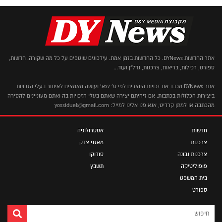
אתר החדשות DYNews. כל החדשות בזמן אמת. עידכונים שוטפים על כל מה שקורה. חדשות,
ספורט, רכילות, בריאות, צרכנות, נדל"ן ועוד...
אתר DYNews מכבד את זכויות היוצרים לפי ס' 27א' ועושה מאמצים לאיתור בעלי הזכויות
ביצירות הכלולות בכתבות. אם זיהיתם יצירה שאתם בעלי הזכויות בה ואתם מעוניינים להסירה
מהכתבה או למתן קרדיט, אנא פנו אלינו למייל: yossiduek@gmail.com
חדשות
אסטרולוגיה
צרכנות
מאזני צדק
צרכנות נבונה
סודוקו
פופוליטיקה
תשבץ
בית המשפט
ספורט