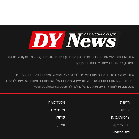
אתר החדשות DYNews. כל החדשות בזמן אמת. עידכונים שוטפים על כל מה שקורה. חדשות,
ספורט, רכילות, בריאות, צרכנות, נדל"ן ועוד...
אתר DYNews מכבד את זכויות היוצרים לפי ס' 27א' ועושה מאמצים לאיתור בעלי הזכויות
ביצירות הכלולות בכתבות. אם זיהיתם יצירה שאתם בעלי הזכויות בה ואתם מעוניינים להסירה
מהכתבה או למתן קרדיט, אנא פנו אלינו למייל: yossiduek@gmail.com
חדשות
אסטרולוגיה
צרכנות
מאזני צדק
צרכנות נבונה
סודוקו
פופוליטיקה
תשבץ
בית המשפט