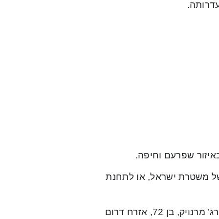
דרותה.
איזור שפרעם וחיפה.
ודע דבר על מקום הימצאה, מתבקש לפנות למוקד 100 של משטרת ישראל, או לתחנת
במקביל, ממשיכה המשטרה לחפש אחר נעדר אחר מחיפה, ג’ורג’ מרנויק, בן 72, אזרח דרום