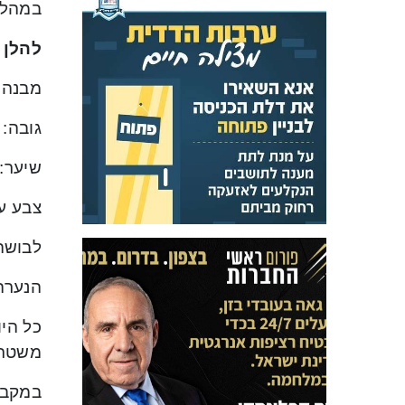
במהלך
להלן 
מבנה ג
גובה: 1.50 מ’.
שיער:
צבע עי
לבושה:
הנערה
משטרת חי