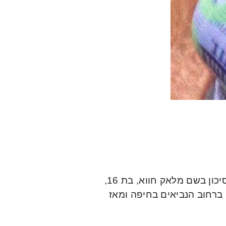
המשטרה מבקשת את עזרת הציבור, בחיפושיה אחר נעדרת בסיכון בשם מלאק חווא, בת 16,
 15/12/21, כשיצאה מביתה ברחוב הנביאים בחיפה ומאז