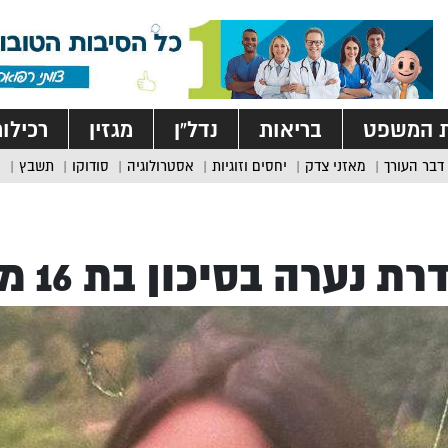
ת המשפט
בריאות
נדל”ן
מגזין
רכילו
דבר העורך
מאזני צדק
יחסים וזוגיות
אסטרולוגיה
סודוקו
תשבץ
ת נערה בסיכון בת 16 מחיפה