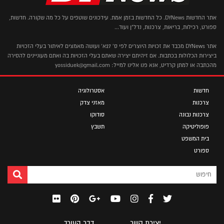
אתר החדשות DYNews. כל החדשות בזמן אמת. עידכונים שוטפים על כל מה שקורה. חדשות,
ספורט, רכילות, בריאות, צרכנות, נדל"ן ועוד...
אתר DYNews מכבד את זכויות היוצרים לפי ס' 27א' ועושה מאמצים לאיתור בעלי הזכויות
ביצירות הכלולות בכתבות. אם זיהיתם יצירה שאתם בעלי הזכויות בה ואתם מעוניינים להסירה
מהכתבה או למתן קרדיט, אנא פנו אלינו למייל: yossiduek@gmail.com
חדשות
אסטרולוגיה
צרכנות
מאזני צדק
צרכנות נבונה
סודוקו
פופוליטיקה
תשבץ
בית המשפט
ספורט
יצירת קשר
דבר העורך