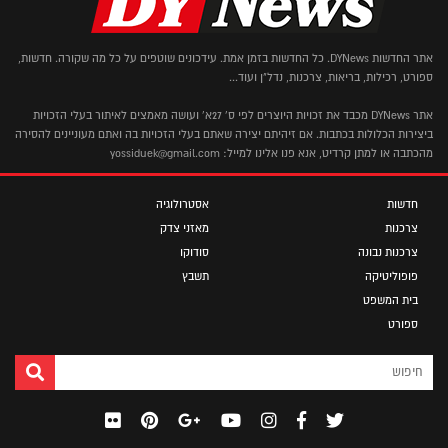
אתר החדשות DYNews. כל החדשות בזמן אמת. עידכונים שוטפים על כל מה שקורה. חדשות,
ספורט, רכילות, בריאות, צרכנות, נדל"ן ועוד...
אתר DYNews מכבד את זכויות היוצרים לפי ס' 27א' ועושה מאמצים לאיתור בעלי הזכויות
ביצירות הכלולות בכתבות. אם זיהיתם יצירה שאתם בעלי הזכויות בה ואתם מעוניינים להסירה
מהכתבה או למתן קרדיט, אנא פנו אלינו למייל: yossiduek@gmail.com
חדשות
אסטרולוגיה
צרכנות
מאזני צדק
צרכנות נבונה
סודוקו
פופוליטיקה
תשבץ
בית המשפט
ספורט