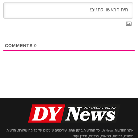
COMMENTS
0
אתר החדשות DYNews. כל החדשות בזמן אמת. עידכונים שוטפים על כל מה שקורה. חדשות,
ספורט, רכילות, בריאות, צרכנות, נדל"ן ועוד...