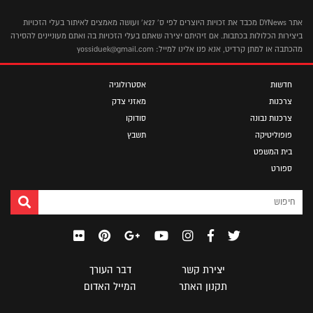
אתר DYNews מכבד את זכויות היוצרים לפי ס' 27א' ועושה מאמצים לאיתור בעלי הזכויות
ביצירות הכלולות בכתבות. אם זיהיתם יצירה שאתם בעלי הזכויות בה ואתם מעוניינים להסירה
מהכתבה או למתן קרדיט, אנא פנו אלינו למייל: yossiduek@gmail.com
חדשות
אסטרולוגיה
צרכנות
מאזני צדק
צרכנות נבונה
סודוקו
פופוליטיקה
תשבץ
בית המשפט
ספורט
יצירת קשר
דבר העורך
תקנון האתר
המייל האדום