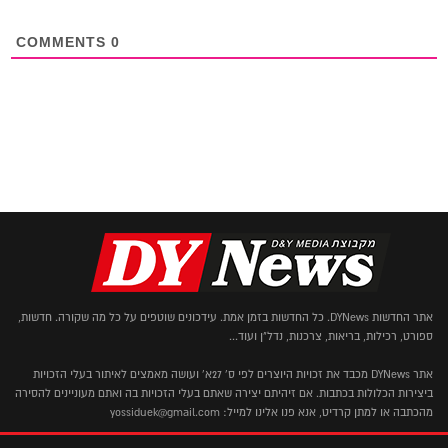
COMMENTS
0
אתר החדשות DYNews. כל החדשות בזמן אמת. עידכונים שוטפים על כל מה שקורה. חדשות,
ספורט, רכילות, בריאות, צרכנות, נדל"ן ועוד...
אתר DYNews מכבד את זכויות היוצרים לפי ס' 27א' ועושה מאמצים לאיתור בעלי הזכויות
ביצירות הכלולות בכתבות. אם זיהיתם יצירה שאתם בעלי הזכויות בה ואתם מעוניינים להסירה
מהכתבה או למתן קרדיט, אנא פנו אלינו למייל: yossiduek@gmail.com