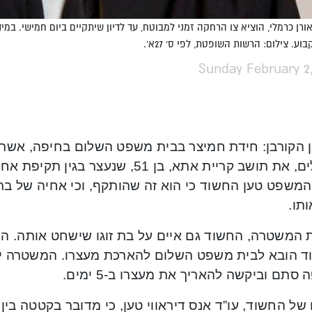
רן כרמלי, הוציא צו הרחקה זמני למבוטח, עד לדיון שיתקיים ביום חמישי. במיד
וע. צילום: הרשות השופטת, לפי ס' 27א'.
Sunday February 2
ן הקורבן: חידת חמיצר בבית משפט השלום בחיפה, אשר
מגבילים, את תושב קריית אתא, בן 51, שנ
משפט טען החשוד כי הוא זה שהותקף, וכי אחיה של בת ז
תו.
 המשטרה, החשוד גם איים על בת זוגו שישחט אותה. ה
ד הובא לבית משפט השלום להארכת מעצרו. המשטרה ייח
 סתם וביקשה להאריך את מעצרו ב-5 ימים.
 של החשוד, עו”ד אנס דיראווי טען, כי מדובר בקטטה בין