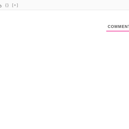
{}
[+]