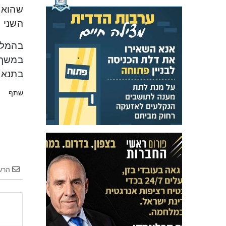
שהוא ז
השני כ
בהמלצ
בתנאי
שתף
הרש