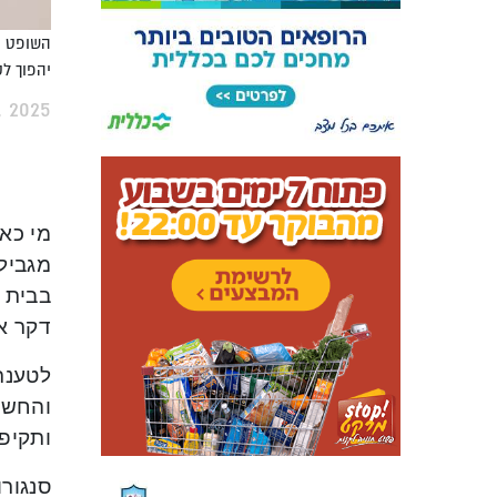
השופט או
יהפוך לקב
, 2025
מי כא
בבית ה
דקר או
לטענת
והחשו
ותקיפה
סנגורו