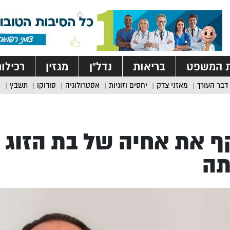
ת המשפט
בריאות
נדל”ן
מגזין
רכילו
דבר העורך
מאזני צדק
יחסים וזוגיות
אסטרולוגיה
סודוקו
תשבץ
 את אחיה של בת הזוג 
תה