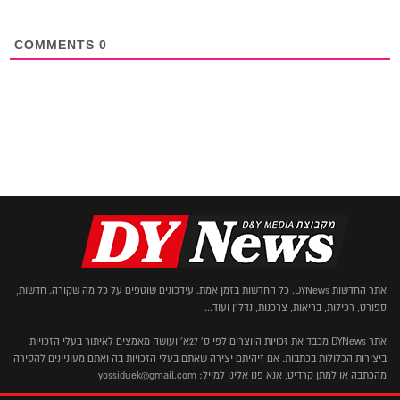
COMMENTS
0
אתר החדשות DYNews. כל החדשות בזמן אמת. עידכונים שוטפים על כל מה שקורה. חדשות,
ספורט, רכילות, בריאות, צרכנות, נדל"ן ועוד...
אתר DYNews מכבד את זכויות היוצרים לפי ס' 27א' ועושה מאמצים לאיתור בעלי הזכויות
ביצירות הכלולות בכתבות. אם זיהיתם יצירה שאתם בעלי הזכויות בה ואתם מעוניינים להסירה
מהכתבה או למתן קרדיט, אנא פנו אלינו למייל: yossiduek@gmail.com