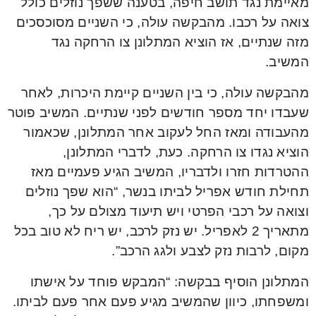
מאיימת נגד תושב חיפה, בטענה ששפך נוזלים כולל
צואה על רכבו. מהבקשה עולה, כי השניים מסוכסכים
מזה שנתיים, אז הוציא המתלונן צו הרחקה נגד
המשיב.
מהבקשה עולה, כי בין השניים קיימת היכרות, לאחר
שעבדו יחד מספר חודשים לפני שנתיים. המשיב פוטר
מהעבודה ומאז החל לעקוב אחר המתלונן, שכאמור
הוציא נגדו צו הרחקה. כעת, לדברי המתלונן,
ההטרדות חזרו ולדבריו, המשיב הגיע פעמיים מאז
תחילת חודש אפריל לביתו בנשר, “הוא שפך נוזלים
וצואה על רכבי הפרטי ויש תיעוד מצולם על כך,
מתאריך 2 לאפריל. יש נזק לרכב, יש ריח לא טוב בכל
מקום, לרבות נזק לצבע ולגג הרכב”.
המתלונן הוסיף בבקשה: “המבקש פוחד על אישתו
ומשפחתו, כיוון שהמשיב מגיע פעם אחר פעם לביתו.