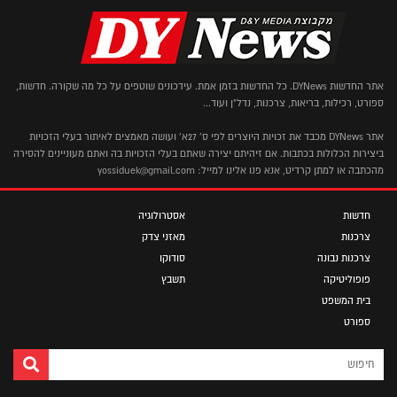
אתר החדשות DYNews. כל החדשות בזמן אמת. עידכונים שוטפים על כל מה שקורה. חדשות,
ספורט, רכילות, בריאות, צרכנות, נדל"ן ועוד...
אתר DYNews מכבד את זכויות היוצרים לפי ס' 27א' ועושה מאמצים לאיתור בעלי הזכויות
ביצירות הכלולות בכתבות. אם זיהיתם יצירה שאתם בעלי הזכויות בה ואתם מעוניינים להסירה
מהכתבה או למתן קרדיט, אנא פנו אלינו למייל: yossiduek@gmail.com
חדשות
אסטרולוגיה
צרכנות
מאזני צדק
צרכנות נבונה
סודוקו
פופוליטיקה
תשבץ
בית המשפט
ספורט