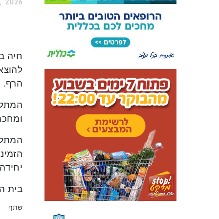
, 2026
להוצא
הרף.
המתלונ
ומחכה
המתלונ
הזמינ
יחידה,
בית ה
שתף