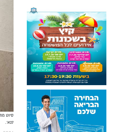
סיוט מתמ
27א'.