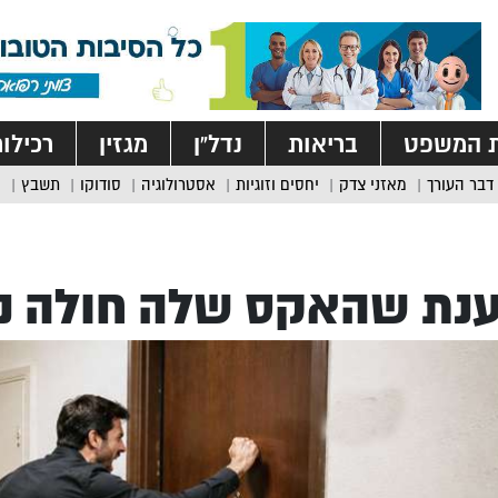
ת המשפט
בריאות
נדל”ן
מגזין
רכילו
דבר העורך
מאזני צדק
יחסים וזוגיות
אסטרולוגיה
סודוקו
תשבץ
נת שהאקס שלה חולה נ