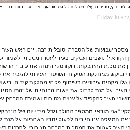
לתי חוקי, נתפס בפעולה משולבת של השיטור העירוני ושוטרי תחנת זבולון. ציל
Friday July 17
מספר שבועות של הסברה וסובלות רבה, יזם
ראש העיר קר
ן הקורא לתושבים ועסקים בעיר לעטות מסכות ולשמור על
ן את סכנת ההידבקות.
דוקורסקי הינחה את עובדי הרשו
רי וביקש ממחלקת הפיקוח והשיטור העירוני להגביר את 
אלו פקחים עירוניים בשיתוף פקחי מחלקת קידום ורישוי
העיר, על מנת לבדוק את יישום ההנחיות של “התו הסגו
תושבי העיר להקפיד על עטית מסיכות ושמירת המרחק על
קי: “אני מודאג ממספר ההולך וגדל מידי יום של הנדבק
את המגיפה אנו חייבים לפעול יחדיו באחריות על מנת ל
י העיר לעטות את המסכות במרחב הציבורי, להרבות בשט