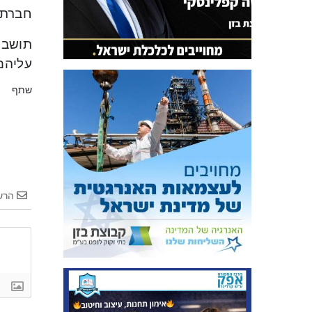
חברתי”
תושבי
עליהם
שתף
הרש