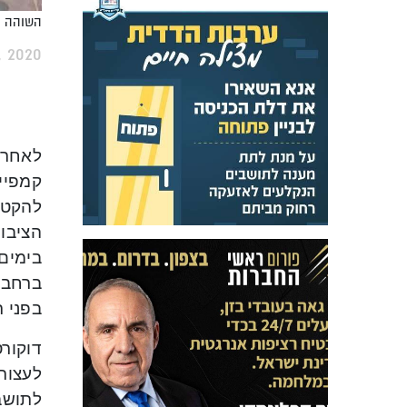
השוהה הב
, 2020
לאחר 
קמפיי
להקטי
הציבו
בימים 
ברחבי 
בפני 
דוקורס
לעצור 
לתושב