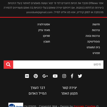
אתר DYNews מכבד את זכויות היוצרים לפי ס' 27א' ועושה מאמצים לאיתור בעלי הזכויות
ביצירות הכלולות בכתבות. אם זיהיתם יצירה שאתם בעלי הזכויות בה ואתם מעוניינים להסירה
מהכתבה או למתן קרדיט, אנא פנו אלינו למייל: yossiduek@gmail.com
חדשות
אסטרולוגיה
צרכנות
מאזני צדק
צרכנות נבונה
סודוקו
פופוליטיקה
תשבץ
בית המשפט
ספורט
יצירת קשר
דבר העורך
תקנון האתר
המייל האדום
|
© Copyright 2018 - Design by
Rancom Creative
מקודם ע"י