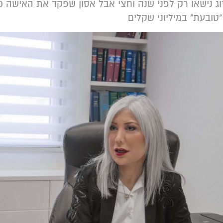
וג נישאו רק לפני שנה וחצי אבל אסון שפקד את האישה
טובעת" במיליוני שקלים