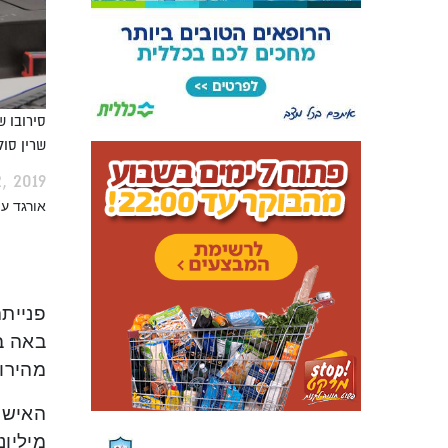
סירובו ש
שרין סול
 2019
אורגד ע
פניית
באה ב
מהירו
האישה,
מיליונ