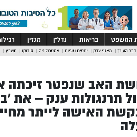
ת המשפט
בריאות
נדל”ן
מגזין
רכילו
דבר העורך
מאזני צדק
יחסים וזוגיות
אסטרולוגיה
סודוקו
תשבץ
שת האב שנפטר זיכתה 
ל תרנגולות ענק – את ‘בי
שת האישה לייתר מחיי 
לה