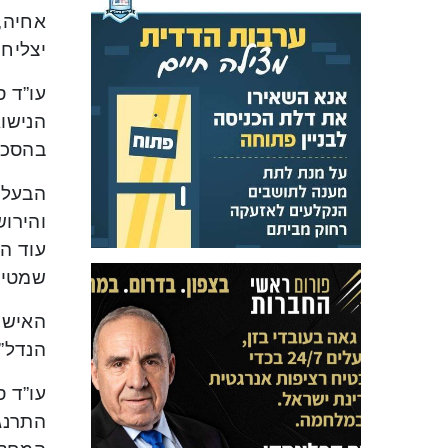
אחיה,
יצליחו
עו”ד ס
הנישוא
בהסכם
הבעל ל
והירוש
עוד הו
שמטיל 
האישה 
הנדל”ן
עו”ד ס
התרנג