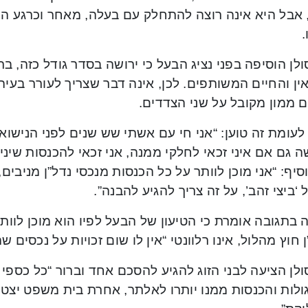
 אבל היא אינה רוצה להתחלק עם בעלה, מאחר וכרגע היא
.
ולן הוסיפה בפני נציג הבעל כי ירושה בסדר גודל כזה, ב
ין והחיים המשותפים. לכן, אינה דבר שצריך לעורר בעי
 ממון מקובל על שני הצדדים.
עומת זה טוען: “אני חי עם אשתי שש שנים לפני הנישואי
ה גם אם איני זכאי לחלקי ממנה, אני זכאי להכנסות שינ
סיף: “אני מוכן לוותר על כל הכנסות מנכסי נדל”ן מניבים
‘ביצי זהב’, על זה צריך להגיע להבנה”.
בתגובה אומרת כי הטיעון של הבעל לפיו הוא מוכן לוותר
 חוץ מהלול, אינו רלוונטי “אין לו שום זכויות על נכסים שה
ולן הציעה לבני הזוג להגיע להסכם אחד וברור “כל כספי 
ולות והכנסות ממנו יותרו לאלתר, אחרת בית משפט יצט