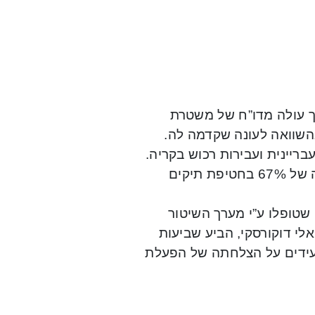
כך עולה מדו”ח של משטרת
שבדק נתונים שונים של עבירות פשיעה לשנת 2018, בהשוואה לעונה שקדמה לה.
נת 2018 חלה ירידה של 19% בפשיעה עבריינית ועבירות רכוש בקריה.
עוד עולה, כי חלה ירידה של 34% בהתפרצויות לכלי רכב וירידה של 67% בחטיפת תיקים
 כי בשנת 2018 נרשמו 20,205 אירועים שטופלו ע”י מערך השיטור
 העיר, אלי דוקורסקי, הביע שביעות
מעידים על הצלחתה של הפעלת