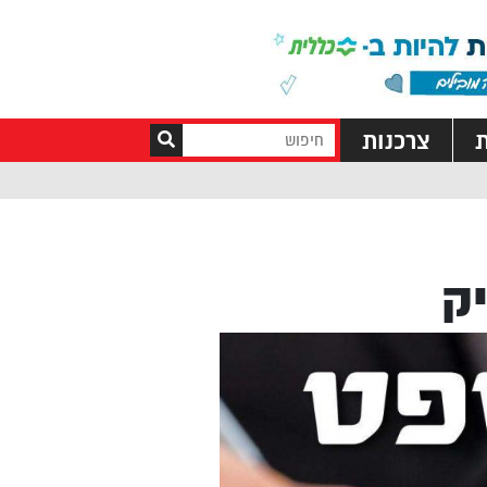
ת
צרכנות
ק