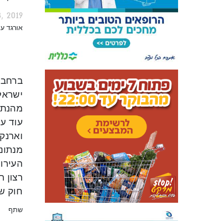
, 2019
אורגד ע
ברחבי
וארנקי
רצון 
חוק ש
שתף