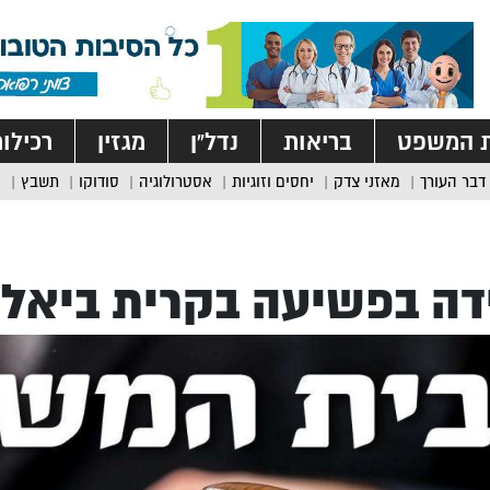
ת המשפט
בריאות
נדל”ן
מגזין
רכילו
דבר העורך
מאזני צדק
יחסים וזוגיות
אסטרולוגיה
סודוקו
תשבץ
דה בפשיעה בקרית ביאלי