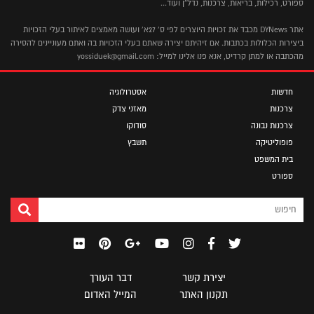
ספורט, רכילות, בריאות, צרכנות, נדל"ן ועוד...
אתר DYNews מכבד את זכויות היוצרים לפי ס' 27א' ועושה מאמצים לאיתור בעלי הזכויות
ביצירות הכלולות בכתבות. אם זיהיתם יצירה שאתם בעלי הזכויות בה ואתם מעוניינים להסירה
מהכתבה או למתן קרדיט, אנא פנו אלינו למייל: yossiduek@gmail.com
חדשות
אסטרולוגיה
צרכנות
מאזני צדק
צרכנות נבונה
סודוקו
פופוליטיקה
תשבץ
בית המשפט
ספורט
יצירת קשר
דבר העורך
תקנון האתר
המייל האדום