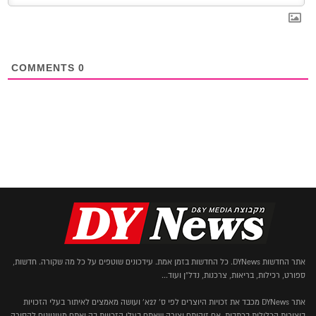
COMMENTS
0
אתר החדשות DYNews. כל החדשות בזמן אמת. עידכונים שוטפים על כל מה שקורה. חדשות,
ספורט, רכילות, בריאות, צרכנות, נדל"ן ועוד...
אתר DYNews מכבד את זכויות היוצרים לפי ס' 27א' ועושה מאמצים לאיתור בעלי הזכויות
ביצירות הכלולות בכתבות. אם זיהיתם יצירה שאתם בעלי הזכויות בה ואתם מעוניינים להסירה