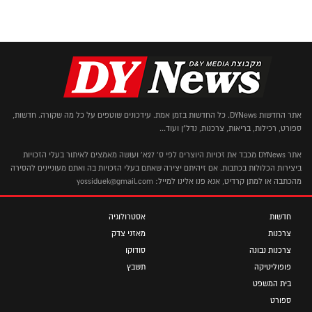
אתר החדשות DYNews. כל החדשות בזמן אמת. עידכונים שוטפים על כל מה שקורה. חדשות,
ספורט, רכילות, בריאות, צרכנות, נדל"ן ועוד...
אתר DYNews מכבד את זכויות היוצרים לפי ס' 27א' ועושה מאמצים לאיתור בעלי הזכויות
ביצירות הכלולות בכתבות. אם זיהיתם יצירה שאתם בעלי הזכויות בה ואתם מעוניינים להסירה
מהכתבה או למתן קרדיט, אנא פנו אלינו למייל: yossiduek@gmail.com
חדשות
אסטרולוגיה
צרכנות
מאזני צדק
צרכנות נבונה
סודוקו
פופוליטיקה
תשבץ
בית המשפט
ספורט