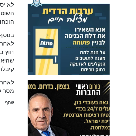
לא יסי
השוטר
הוכחו
בנוסף
לאחר 
חוץ ב
שהיא 
קיבלה
לאחר 
מסר ל
שתף