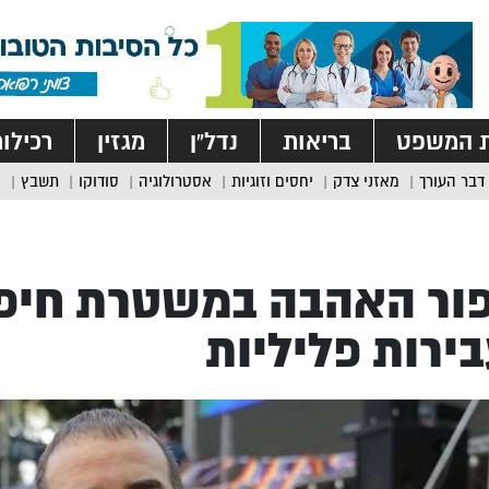
ת המשפט
בריאות
נדל”ן
מגזין
רכילו
דבר העורך
מאזני צדק
יחסים וזוגיות
אסטרולוגיה
סודוקו
תשבץ
ור האהבה במשטרת חיפה
ירות פליליות