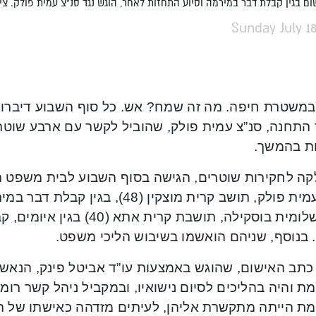
ם בגין קבלת דבר במירמה וסיוע התחזות לאחר, הוגש נגד סנ"צ עמית פולק. צ
Sunday July 18
משטרת חיפה. מה זה שמח? אש. כל סוף השבוע דיברו 
התחנה, סנ”צ עמית פולק, שהוביל לקשר עם ארבע שוטרו
ות בהמשך.
ה לחקירות שוטרים, הגישה בסוף השבוע לבית משפט ה
סנ”צ עמית פולק, תושב קרית מוצקין (8
לירון שלומית בוסקילה, תושבת ק
 בנוסף, שניהם הואשמו בשיבוש הליכי משפט.
 כתב האישום, שהוגש באמצעות עו”ד אביטל פינק, הנאשם
 והיה בהליכים לסיום נישואיו, ובמקביל ניהל קשר רומ
ת הייתה מתקשרת אליהן, לעיתים מזדהה כאישתו של הנ