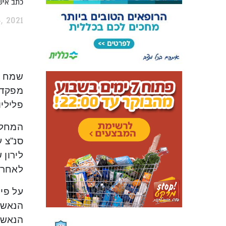
כתב אישו
, 2021
שמח ב
מפקד 
פלילי
המחלק
לאחר.
על פי
הנאשמת
הנאשמ