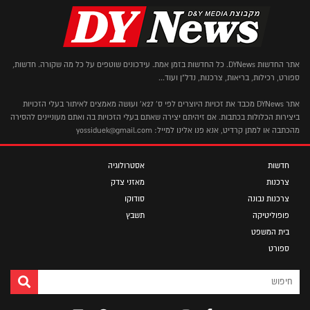
אתר החדשות DYNews. כל החדשות בזמן אמת. עידכונים שוטפים על כל מה שקורה. חדשות,
ספורט, רכילות, בריאות, צרכנות, נדל"ן ועוד...
אתר DYNews מכבד את זכויות היוצרים לפי ס' 27א' ועושה מאמצים לאיתור בעלי הזכויות
ביצירות הכלולות בכתבות. אם זיהיתם יצירה שאתם בעלי הזכויות בה ואתם מעוניינים להסירה
מהכתבה או למתן קרדיט, אנא פנו אלינו למייל: yossiduek@gmail.com
חדשות
אסטרולוגיה
צרכנות
מאזני צדק
צרכנות נבונה
סודוקו
פופוליטיקה
תשבץ
בית המשפט
ספורט