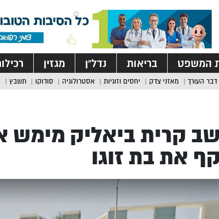
ת המשפט
בריאות
נדל”ן
מגזין
רכילו
דבר העורך
מאזני צדק
יחסים וזוגיות
אסטרולוגיה
סודוקו
תשבץ
ב קרית ביאליק מימש א
ף את בת זוגו