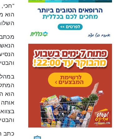
הוא מ
השלום
הנאשם
הנסיע
והבטיח
במהלך
המתלו
הוא המ
אותה 
בצווא
והבטיח
כתב ה