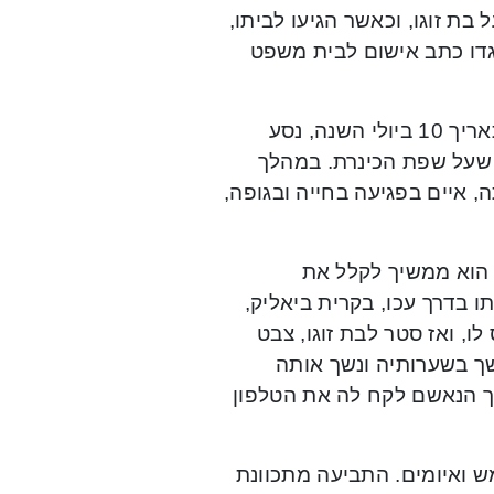
ה יהיה לך בבית”, כך איים תושב קרית ביאליק, בן 43, על בת זוגו, וכאשר הגיעו לביתו,
גדו כתב אישום לבית משפט
מכתב האישום, שהוגש בידי שלוחת תביעות זבולון, עולה כי בתאריך 10 ביולי השנה, נסע
 שעל שפת הכינרת. במהלך
 איים בפגיעה בחייה ובגופה,
הוא ממשיך לקלל את
 בדרך עכו, בקרית ביאליק,
ו, ואז סטר לבת זוגו, צבט
ך בשערותיה ונשך אותה
ך הנאשם לקח לה את הטלפון
 ואיומים. התביעה מתכוונת