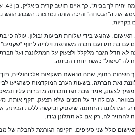
“חכי, מ
ימש את ה”הבטחה” והיכה אותה נמרצות. השבוע הוגש נ
 בקריות.
 עם בת זוגו ועם חברה משותפת וילדיה לחוף “שקמים”
ה לא חדל הגבר מלקלל ולצעוק על המתלוננת ועל חברתה,
 לה “טיפול” כאשר יחזרו הביתה.
 השהות בחוף, שתה הנאשם משקאות אלכוהוליים, תוך 
ננת ואת חברתה. בשעות הערב המוקדמות כשהגיעו לביתו
שיך לצעוק, אמר שבת זוגו וחברתה מדברות עליו ונמאס ל
בצוואר, שם לה יד על הפנים שלא תצעק, תקף אותה, מש
רה. המתלוננת התחננה שיפסיק וביקשה ללכת הביתה, א
 להחזיר לה, רק אם לא תתלונן נגדו.
אישום כולל שני סעיפים, תקיפה הגורמת לחבלה של ממש