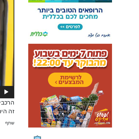
layer
זה היר
שתף