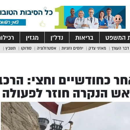
ת המשפט
בריאות
נדל”ן
מגזין
רכילו
דבר העורך
מאזני צדק
יחסים וזוגיות
אסטרולוגיה
סודוקו
תשבץ
ר כחודשיים וחצי: הרכב
ש הנקרה חוזר לפעולה