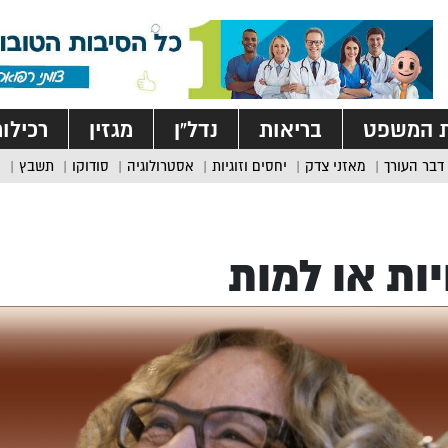
ת המשפט
בריאות
נדל”ן
מגזין
רכילו
דבר העורך
מאזני צדק
יחסים וזוגיות
אסטרולוגיה
סודוקו
תשבץ
ות או למות