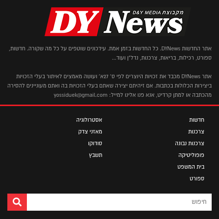
אתר החדשות DYNews. כל החדשות בזמן אמת. עידכונים שוטפים על כל מה שקורה. חדשות,
ספורט, רכילות, בריאות, צרכנות, נדל"ן ועוד...
אתר DYNews מכבד את זכויות היוצרים לפי ס' 27א' ועושה מאמצים לאיתור בעלי הזכויות
ביצירות הכלולות בכתבות. אם זיהיתם יצירה שאתם בעלי הזכויות בה ואתם מעוניינים להסירה
מהכתבה או למתן קרדיט, אנא פנו אלינו למייל: yossiduek@gmail.com
חדשות
אסטרולוגיה
צרכנות
מאזני צדק
צרכנות נבונה
סודוקו
פופוליטיקה
תשבץ
בית המשפט
ספורט