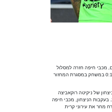
, מכבי חיפה חזרה למסלול
הניצחונות לאחר שגברה באצטדיון סמי עופר על הפועל חדרה 0:1 במשחק במסגרת המחזור
צחון של ניקיטה רוקאביצה
ה-16 העונה) ירדה מכר הדשא עם 3 נקודות. בעקבות הניצחון, מכבי חיפה
נקודות, האלופה תארח מחר את עירוני קרית