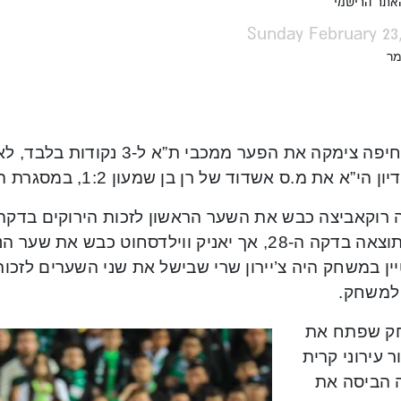
האתר הרישמי
Sunday February 23
מר
מכבי חיפה צימקה את הפער ממכבי 
י”א את מ.ס אשדוד של רן בן שמעון 1:2, במסגרת המחזור ה-25 בליגת העל.
 למשחק.
ק שפתח את
 עירוני קרית
 הביסה את