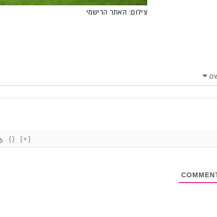
צילום: האתר הרישמי
ם
{}
[+]