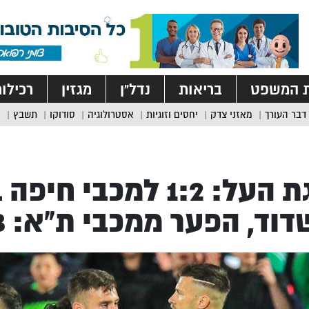
ת המשפט
בריאות
נדל”ן
מגזין
רכילו
דבר העורך
מאזני צדק
יחסים וזוגיות
אסטרולוגיה
סודוקו
תשבץ
ליגת העל: 1:2 למכבי 
וד, הפער ממכבי ת”א: 3 נק’