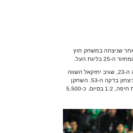
ת”א ל-3 נקודות בלבד, לאחר שניצחה במשחק חוץ
ניקיטה רוקאביצה כבש את השער הראשון לזכות הירוקים בדקה ה-23, שגיב יחזקאל השווה
את התוצאה בדקה ה-28, אך יאניק ווילדסחוט כבש את שער הניצחון בדקה ה-53. השחקן
המצטיין במשחק היה צ’יירון שרי שבישל את שני השערים לזכות חיפה, 1:2 בסיום. כ-5,500