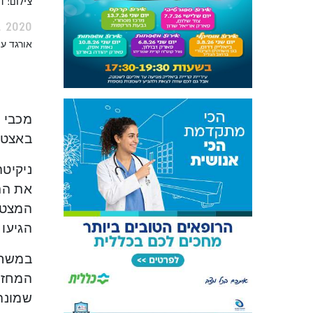
צילום: 
, 2020
אורגד ע
באצטדיון ה
הגיעו
במשח
המחזור
שמונה