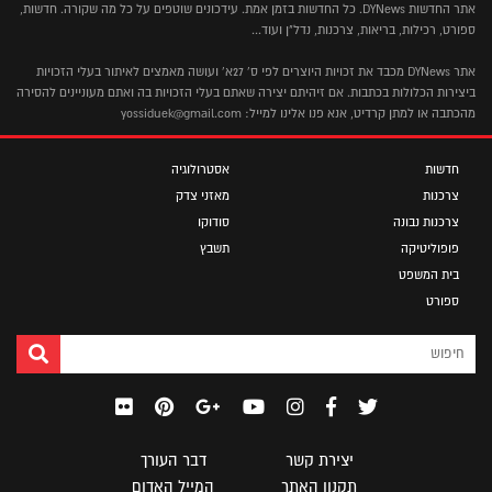
אתר החדשות DYNews. כל החדשות בזמן אמת. עידכונים שוטפים על כל מה שקורה. חדשות,
ספורט, רכילות, בריאות, צרכנות, נדל"ן ועוד...
אתר DYNews מכבד את זכויות היוצרים לפי ס' 27א' ועושה מאמצים לאיתור בעלי הזכויות
ביצירות הכלולות בכתבות. אם זיהיתם יצירה שאתם בעלי הזכויות בה ואתם מעוניינים להסירה
מהכתבה או למתן קרדיט, אנא פנו אלינו למייל: yossiduek@gmail.com
חדשות
אסטרולוגיה
צרכנות
מאזני צדק
צרכנות נבונה
סודוקו
פופוליטיקה
תשבץ
בית המשפט
ספורט
יצירת קשר
דבר העורך
תקנון האתר
המייל האדום