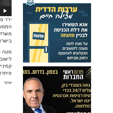
יו”ר פ
הממשל
משרדי
בישרא
קמיניץ
פיתרו
שתף