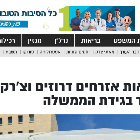
ת המשפט
בריאות
נדל”ן
מגזין
רכילו
דבר העורך
מאזני צדק
יחסים וזוגיות
אסטרולוגיה
סודוקו
תשבץ
ת אזרחים דרוזים וצ’רק
 בגידת הממשלה