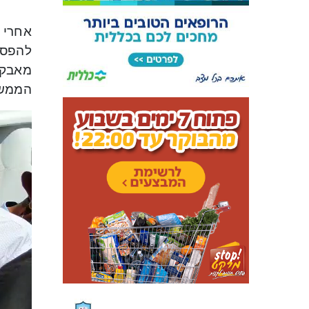
אחרי 
להפסי
מאבקם
הממש
Video
layer