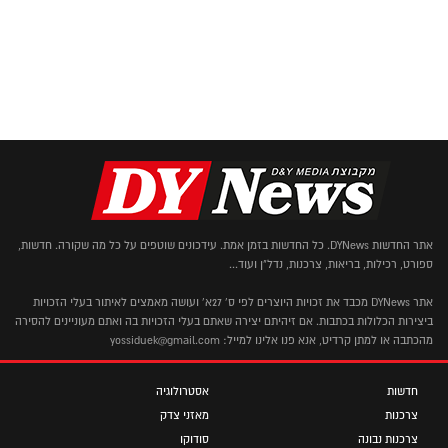
אתר החדשות DYNews. כל החדשות בזמן אמת. עידכונים שוטפים על כל מה שקורה. חדשות,
ספורט, רכילות, בריאות, צרכנות, נדל"ן ועוד...
אתר DYNews מכבד את זכויות היוצרים לפי ס' 27א' ועושה מאמצים לאיתור בעלי הזכויות
ביצירות הכלולות בכתבות. אם זיהיתם יצירה שאתם בעלי הזכויות בה ואתם מעוניינים להסירה
מהכתבה או למתן קרדיט, אנא פנו אלינו למייל: yossiduek@gmail.com
חדשות
אסטרולוגיה
צרכנות
מאזני צדק
צרכנות נבונה
סודוקו