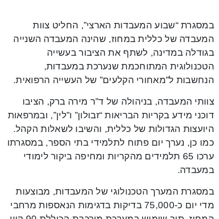
במסגרת “שבוע המעבדות הארצי”, החליט צוות
המעבדה של כללית במחוז, שהינה המעבדה השנייה
בגודלה במדינה, לשתף את הציבור בעשייה
הטכנולוגית המתוחכמת שנערכת במעבדות,
הנחשבות ל”מאחורי הקלעים” של העשייה הרפואית.
צוותי המעבדה, בניהולה של ד”ר מירה ברק, הציבו
דוכני מידע בקריות הבריאות “זבולון” ו”לין”, ובמרפאות
היועצות הגדולות של כללית, והשיבו לשאלות הקהל.
כמו כן, נערך יום פתוח לתלמידי בתי הספר, במסגרתו
ערכו 65 תלמידים מהקריות ומחיפה ביקור לימודי
במעבדה.
במסגרת המערך הטכנולוגי של המעבדות, מבוצעות
מדי יום כ-75,000 בדיקות בדגימות הנאספות מרחבי
המחוז, תוך שימוש במערכת מורכבת הכוללת 90 קווי