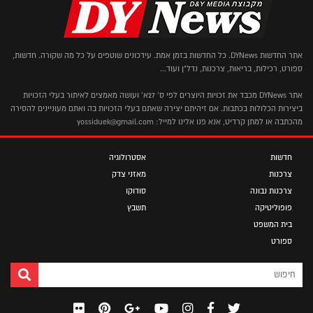
אתר החדשות DYNews. כל החדשות בזמן אמת. עידכונים שוטפים על כל מה שקורה. חדשות,
ספורט, רכילות, בריאות, צרכנות, נדל"ן ועוד...
אתר DYNews מכבד את זכויות היוצרים לפי ס' 27א' ועושה מאמצים לאיתור בעלי הזכויות
ביצירות הכלולות בכתבות. אם זיהיתם יצירה שאתם בעלי הזכויות בה ואתם מעוניינים להסירה
מהכתבה או למתן קרדיט, אנא פנו אלינו למייל: yossiduek@gmail.com
חדשות
אסטרולוגיה
צרכנות
מאזני צדק
צרכנות נבונה
סודוקו
פופוליטיקה
תשבץ
בית המשפט
ספורט