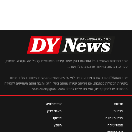
אתר החדשות DYNews. כל החדשות בזמן אמת. עידכונים שוטפים על כל מה שקורה. חדשות,
ספורט, רכילות, בריאות, צרכנות, נדל"ן ועוד...
אתר DYNews מכבד את זכויות היוצרים לפי ס' 27א' ועושה מאמצים לאיתור בעלי הזכויות
ביצירות הכלולות בכתבות. אם זיהיתם יצירה שאתם בעלי הזכויות בה ואתם מעוניינים להסירה
מהכתבה או למתן קרדיט, אנא פנו אלינו למייל: yossiduek@gmail.com
חדשות
אסטרולוגיה
צרכנות
מאזני צדק
צרכנות נבונה
סודוקו
פופוליטיקה
תשבץ