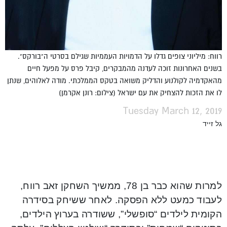
רווח: מיליוני צופים גדלו על הדמויות העממיות שגילם בסרטי ה"בורקס".
בשנים האחרונות זוכה לעדנה מהמבקרים, קיבל פרס על מפעל חיים
מהאקדמיה לקולנוע והדליק משואה בטקס הממלכתי. מודה לאלוהים, שנתן
לו את הזכות להצחיק את עם ישראל (צילום: רונן אקרמן)
Tuesday March 12, 2019
גל זייד
למרות שהוא כבר בן 78, ממשיך השחקן זאב רווח,
לעבוד כמעט ללא הפסקה. לאחר ששיחק בסידרה
הקומית לילדים “סופשלי”, ששודרה בערוץ הילדים,