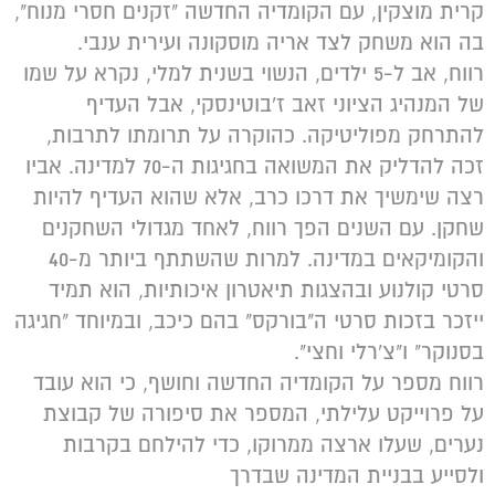
קרית מוצקין, עם הקומדיה החדשה "זקנים חסרי מנוח",
בה הוא משחק לצד אריה מוסקונה ועירית ענבי.
רווח, אב ל-5 ילדים, הנשוי בשנית למלי, נקרא על שמו
של המנהיג הציוני זאב ז'בוטינסקי, אבל העדיף
להתרחק מפוליטיקה. כהוקרה על תרומתו לתרבות,
זכה להדליק את המשואה בחגיגות ה-70 למדינה. אביו
רצה שימשיך את דרכו כרב, אלא שהוא העדיף להיות
שחקן. עם השנים הפך רווח, לאחד מגדולי השחקנים
והקומיקאים במדינה. למרות שהשתתף ביותר מ-40
סרטי קולנוע ובהצגות תיאטרון איכותיות, הוא תמיד
ייזכר בזכות סרטי ה"בורקס" בהם כיכב, ובמיוחד "חגיגה
בסנוקר" ו"צ'רלי וחצי".
רווח מספר על הקומדיה החדשה וחושף, כי הוא עובד
על פרוייקט עלילתי, המספר את סיפורה של קבוצת
נערים, שעלו ארצה ממרוקו, כדי להילחם בקרבות
ולסייע בבניית המדינה שבדרך