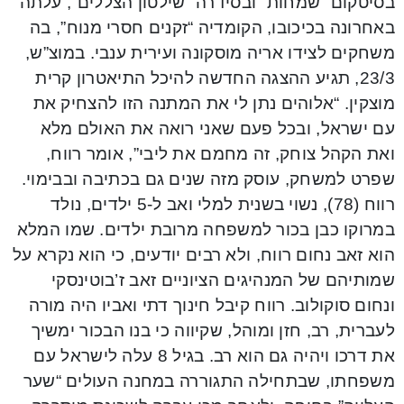
בסיטקום “שמחות” ובסידרה “שילטון הצללים”, עלתה
באחרונה בכיכובו, הקומדיה “זקנים חסרי מנוח”, בה
משחקים לצידו אריה מוסקונה ועירית ענבי. במוצ”ש,
23/3, תגיע ההצגה החדשה להיכל התיאטרון קרית
מוצקין. “אלוהים נתן לי את המתנה הזו להצחיק את
עם ישראל, ובכל פעם שאני רואה את האולם מלא
ואת הקהל צוחק, זה מחמם את ליבי”, אומר רווח,
שפרט למשחק, עוסק מזה שנים גם בכתיבה ובבימוי.
רווח (78), נשוי בשנית למלי ואב ל-5 ילדים, נולד
במרוקו כבן בכור למשפחה מרובת ילדים. שמו המלא
הוא זאב נחום רווח, ולא רבים יודעים, כי הוא נקרא על
שמותיהם של המנהיגים הציוניים זאב ז’בוטינסקי
ונחום סוקולוב. רווח קיבל חינוך דתי ואביו היה מורה
לעברית, רב, חזן ומוהל, שקיווה כי בנו הבכור ימשיך
את דרכו ויהיה גם הוא רב. בגיל 8 עלה לישראל עם
משפחתו, שבתחילה התגוררה במחנה העולים “שער