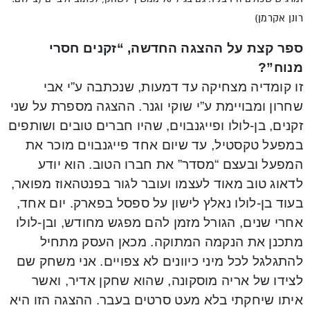
רונן אקרמן)
ספר קצת על ההצגה החדשה, “זקנים חסרי
מנוח”?
זו קומדיה מצחיקה עד דמעות, שנכתבה ע”י אבי
שחרון ומבויימת ע”י שוקי וגנר. ההצגה מספרת על שני
זקנים, בן-לולו ופייגנבוים, שהיו חברים טובים ושותפים
במפעל טקסטיל, עד שיום אחד פייגנבוים מוכר את
המפעל ובעצם “מסדר” את חברו הטוב. הוא יודע
לדאוג טוב מאוד לעצמו ועובר לגור בפנטהאוז מפואר,
בעוד בן-לולו נאלץ לישון על ספסל בפארק. יום אחד,
אחרי שנים, הגורל מזמן להם מפגש מחודש, ובן-לולו
מתכנן את הנקמה המתוקה. מכאן העסק מתחיל
להתגלגל לכל מיני כיוונים לא צפויים. אני משחק שם
לצידו של אריה מוסקונה, שהוא שחקן אדיר, ואשר
איתו שיחקתי בלא מעט סרטים בעבר. ההצגה הזו היא