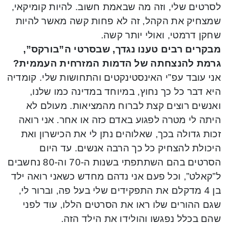
לסרטים שלי, וזה מה שבאמת חשוב. להיות קומיקאי,
שמצחיק את הקהל, זה לא פחות קשה מאשר להיות
שחקן דרמטי, ואולי יותר קשה.
מבקרים רבים טענו נגדך, שבסרטי ה”בורקס”,
גרמת להנצחתה של הדמות המזרחית העממית?
אני עובד עפ”י האינסטינקטים והתחושות שלי. קומדיה
היא דבר כל כך נחוץ, במיוחד במדינה כמו שלנו,
ואנשים רוצים קצת לברוח מהמציאות. מעולם לא
היתה לי מטרה לפגוע באדם כזה או אחר. אני רואה
זכות גדולה בכך, שאלוהים נתן לי את הכישרון ואת
היכולת להצחיק כל כך הרבה אנשים. עד היום
הסרטים בהם השתתפתי בשנות ה-70 וה-80 נחשבים
ל”קאלט”, וכל פעם אני נדהם מחדש כשאני רואה ילד
בן 4 מדקלם את התפקידים שלי בעל פה, וברור לי,
שגם ההורים שלו ראו את הסרטים הללו, עוד לפני
שהם בכלל נפגשו והולידו את הילד הזה.