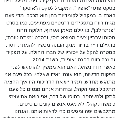
הוא נהנה מעדנה מאוחרת, ואף קיבל פרס מפעל חיים
בטקס פרסי “אופיר”, המקביל לטקס ה”אוסקר”
בארה”ב. במקביל לקומדיות בהן הוא מככב, מדי פעם
מגיח רווח בתפקידים דרמטיים מפתיעים, כמו בסרט
“פנתר לבן”, בו גילם מאמן איגרוף, הלוקח תחת
חסותו עבריין צעיר ממוצא רוסי, ובסרט “מיתה טובה”,
בו גילם דייר בדיור מוגן, הבונה מכשיר להמתת חסד,
במטרה להקל על ייסוריו של חברו החולה. על תפקיד
זה זכה רווח בפרס “אופיר”, בשנת 2014.
כאשר רווח נשאל, האם הוא ממשיך להתרגש לפני
הפקות חדשות, הוא עונה: “איזו שאלה? בכל פעם אני
מתרגש מחדש. תמיד יש את הדריכות הזו איך ההצגה
תתקבל בפני הקהל, ובחזרות אנחנו מנסים כל פעם
לתקן ולהשתפר. בסופו של דבר, אני רואה את עצמי
כ’משרת קהל’. לא מעט אנשים קונים כרטיסים,
מתלבשים יפה ומגיעים כדי לראות אותנו, ואנחנו