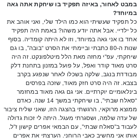
במבט לאחור, באיזה תפקיד בו שיחקת אתה גאה
במיוחד?
כל תפקיד שעשיתי הוא כמו הילד שלי, ואני אוהב את
כל ילדיי. אבל אתה יודע משהו? באמת היה תפקיד
אחד בו אני גאה במיוחד, וזו לא היתה קומדיה. בסוף
שנות ה-80 כתבתי וביימתי את הסרט “בובה”, בו גם
שיחקתי, עפ”י מחזה מאת הלל מיטלפונקט. זה היה
סרט מאוד קודר ואפל, על פועל במזנון בתחנת דלק
מבודדת בנגב, שלקה בשכלו לאחר שנפגע בקרב
בצבא. זה היה סרט חזק מאוד, שזכה בפרסים
בינלאומיים יוקרתיים. אני גם גאה מאוד במחזמר
“סאלח שבתי”, בו שיחקתי במשך 14 שנה. כאדם
ממוצא מרוקאי, הרגשתי בהצגה הזו, שאני שליח ציבור
של עדה שלמה, ושסגרתי מעגל. היתה לי זכות גדולה
לעבוד ב”סאלח שבתי”, עם הבמאי אפרים קישון ז”ל,
אותו אני מחשיב כאבי הרוחני. הערצתי את אפרים