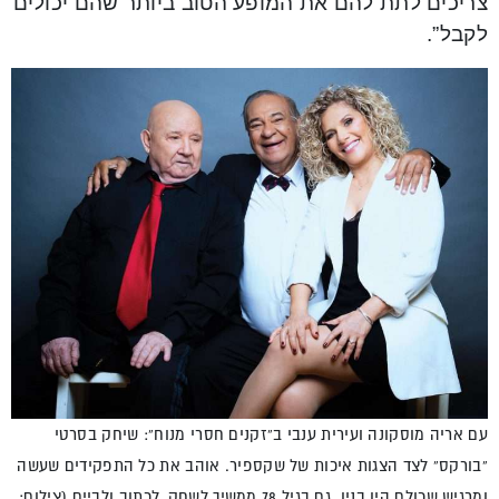
צריכים לתת להם את המופע הטוב ביותר שהם יכולים
לקבל”.
עם אריה מוסקונה ועירית ענבי ב”זקנים חסרי מנוח”: שיחק בסרטי
“בורקס” לצד הצגות איכות של שקספיר. אוהב את כל התפקידים שעשה
ומרגיש שכולם היו בניו. גם בגיל 78 ממשיך לשחק, לכתוב ולביים (צילום: