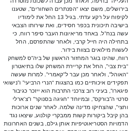
העלייה” בחיפה, ולאחר מכן עברה לשכונת מוסררה
בירושלים, משם יצאו “הפנתרים השחורים”, שטענו
לקיפוח על רקע עדתי. בגיל 13 החל את לימודיו
בישיבה תיכונית בכפר חסידים, ואת שירותו הצבאי
עשה בנח”ל. באחד מריאיונות העבר סיפר רווח, כי
בתחילה היה חייל קרבי, ולאחר שהתפרסם, החל
לעשות מילואים בצוות בידור.
רווח, שהינו בוגר המחזור הראשון של ביה”ס למשחק
“בית צבי”, החל את קריירת המשחק שלו בתיאטרון
“האוהל”, ולאחר מכן עבר ל”קאמרי”. למרות שעשה
תפקידים איכותיים כמו בהצגות “הנרי הרביעי” ו”נישואי
פיגארו”, בעיני רוב צרכני התרבות הוא ייזכר כגיבור
סרטי ה”בורקס”, ובמיוחד “חגיגה בסנוקר” ו”צ’ארלי
וחצי”, שהצחיקו מדינה שלמה. לאחר שנים ארוכות
בהן קיבל ביקורות קשות ממבקרי קולנוע, שיצאו נגד
הדמויות הסטריאוטיפיות אותן גילם, בשנים האחרונות