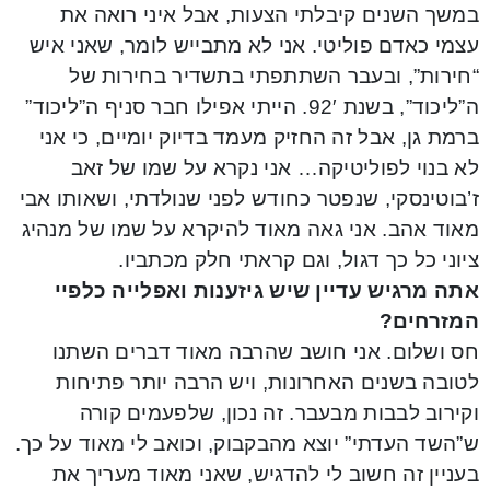
במשך השנים קיבלתי הצעות, אבל איני רואה את
עצמי כאדם פוליטי. אני לא מתבייש לומר, שאני איש
“חירות”, ובעבר השתתפתי בתשדיר בחירות של
ה”ליכוד”, בשנת 92′. הייתי אפילו חבר סניף ה”ליכוד”
ברמת גן, אבל זה החזיק מעמד בדיוק יומיים, כי אני
לא בנוי לפוליטיקה… אני נקרא על שמו של זאב
ז’בוטינסקי, שנפטר כחודש לפני שנולדתי, ושאותו אבי
מאוד אהב. אני גאה מאוד להיקרא על שמו של מנהיג
ציוני כל כך דגול, וגם קראתי חלק מכתביו.
אתה מרגיש עדיין שיש גיזענות ואפלייה כלפיי
המזרחים?
חס ושלום. אני חושב שהרבה מאוד דברים השתנו
לטובה בשנים האחרונות, ויש הרבה יותר פתיחות
וקירוב לבבות מבעבר. זה נכון, שלפעמים קורה
ש”השד העדתי” יוצא מהבקבוק, וכואב לי מאוד על כך.
בעניין זה חשוב לי להדגיש, שאני מאוד מעריך את