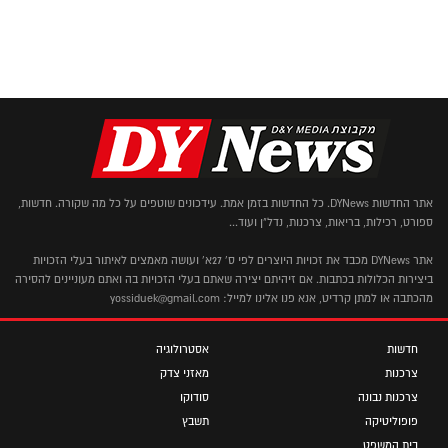
אתר החדשות DYNews. כל החדשות בזמן אמת. עידכונים שוטפים על כל מה שקורה. חדשות,
ספורט, רכילות, בריאות, צרכנות, נדל"ן ועוד...
אתר DYNews מכבד את זכויות היוצרים לפי ס' 27א' ועושה מאמצים לאיתור בעלי הזכויות
ביצירות הכלולות בכתבות. אם זיהיתם יצירה שאתם בעלי הזכויות בה ואתם מעוניינים להסירה
מהכתבה או למתן קרדיט, אנא פנו אלינו למייל: yossiduek@gmail.com
חדשות
אסטרולוגיה
צרכנות
מאזני צדק
צרכנות נבונה
סודוקו
פופוליטיקה
תשבץ
בית המשפט