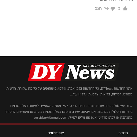
הגב
0
אתר החדשות DYNews. כל החדשות בזמן אמת. עידכונים שוטפים על כל מה שקורה. חדשות,
ספורט, רכילות, בריאות, צרכנות, נדל"ן ועוד...
אתר DYNews מכבד את זכויות היוצרים לפי ס' 27א' ועושה מאמצים לאיתור בעלי הזכויות
ביצירות הכלולות בכתבות. אם זיהיתם יצירה שאתם בעלי הזכויות בה ואתם מעוניינים להסירה
מהכתבה או למתן קרדיט, אנא פנו אלינו למייל: yossiduek@gmail.com
חדשות
אסטרולוגיה