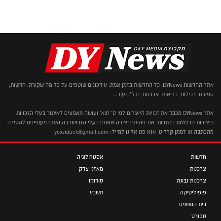
אתר החדשות DYNews. כל החדשות בזמן אמת. עידכונים שוטפים על כל מה שקורה. חדשות,
ספורט, רכילות, בריאות, צרכנות, נדל"ן ועוד...
אתר DYNews מכבד את זכויות היוצרים לפי ס' 27א' ועושה מאמצים לאיתור בעלי הזכויות
ביצירות הכלולות בכתבות. אם זיהיתם יצירה שאתם בעלי הזכויות בה ואתם מעוניינים להסירה
מהכתבה או למתן קרדיט, אנא פנו אלינו למייל: yossiduek@gmail.com
חדשות
אסטרולוגיה
צרכנות
מאזני צדק
צרכנות נבונה
סודוקו
פופוליטיקה
תשבץ
בית המשפט
ספורט