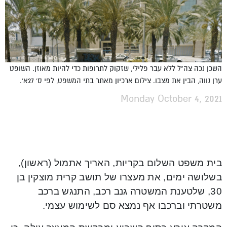
השכן נכה צה"ל ללא עבר פלילי, שזקוק לתרופות כדי להיות מאוזן. השופט
ערן נווה, הבין את מצבו. צילום ארכיון מאתר בתי המשפט, לפי ס' 27א'.
Monday October 4, 2021
בית משפט השלום בקריות, האריך אתמול (ראשון),
בשלושה ימים, את מעצרו של תושב קרית מוצקין בן
30, שלטענת המשטרה גנב רכב, התנגש ברכב
משטרתי וברכבו אף נמצא סם לשימוש עצמי.