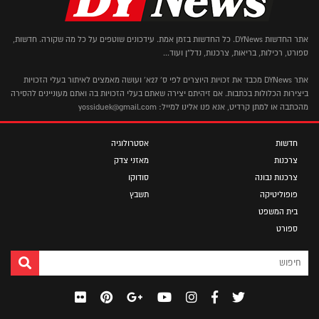
אתר החדשות DYNews. כל החדשות בזמן אמת. עידכונים שוטפים על כל מה שקורה. חדשות,
ספורט, רכילות, בריאות, צרכנות, נדל"ן ועוד...
אתר DYNews מכבד את זכויות היוצרים לפי ס' 27א' ועושה מאמצים לאיתור בעלי הזכויות
ביצירות הכלולות בכתבות. אם זיהיתם יצירה שאתם בעלי הזכויות בה ואתם מעוניינים להסירה
מהכתבה או למתן קרדיט, אנא פנו אלינו למייל: yossiduek@gmail.com
חדשות
אסטרולוגיה
צרכנות
מאזני צדק
צרכנות נבונה
סודוקו
פופוליטיקה
תשבץ
בית המשפט
ספורט