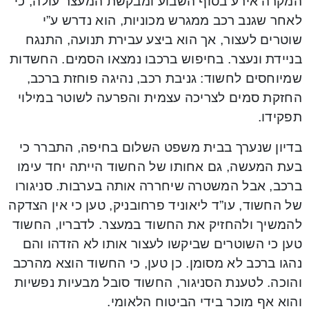
המקרה אירע בסוף השבוע ומבקשת המעצר עולה, כי
לאחר שגנב רכב ממגרש מכוניות, הוא נדרש ע”י
שוטרים לעצור, אך הוא ביצע עבירת תנועה, התנגח
בניידת ונעצר. בחיפוש ברכבו נמצאו הסמים. החשדות
שמיוחסים לחשוד: גניבת רכב, נהיגה פוחזת ברכב,
החזקת סמים לצריכה עצמית והפרעה לשוטר במילוי
תפקידו.
בדיון שנערך בבית משפט השלום בחיפה, התברר כי
בעת המעשה, גם אחותו של החשוד הייתה יחד עימו
ברכב, אבל המשטרה שיחררה אותה בערבות. סניגורו
של החשוד, עו”ד ליאוניד פרחובניק, טען כי אין הצדקה
להמשיך ולהחזיק את החשוד במעצר. לדבריו, החשוד
טען כי השוטרים שביקשו לעצור אותו לא הזדהו והם
נהגו ברכב לא מסומן. כן טען, כי החשוד הוצא מהרכב
והוכה. לטענת הסניגור, החשוד סובל מבעיות נפשיות
והוא אף מוכר בידי הביטוח הלאומי.