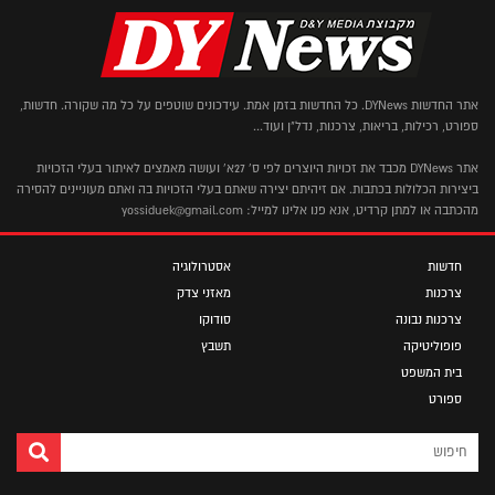
אתר החדשות DYNews. כל החדשות בזמן אמת. עידכונים שוטפים על כל מה שקורה. חדשות,
ספורט, רכילות, בריאות, צרכנות, נדל"ן ועוד...
אתר DYNews מכבד את זכויות היוצרים לפי ס' 27א' ועושה מאמצים לאיתור בעלי הזכויות
ביצירות הכלולות בכתבות. אם זיהיתם יצירה שאתם בעלי הזכויות בה ואתם מעוניינים להסירה
מהכתבה או למתן קרדיט, אנא פנו אלינו למייל: yossiduek@gmail.com
חדשות
אסטרולוגיה
צרכנות
מאזני צדק
צרכנות נבונה
סודוקו
פופוליטיקה
תשבץ
בית המשפט
ספורט