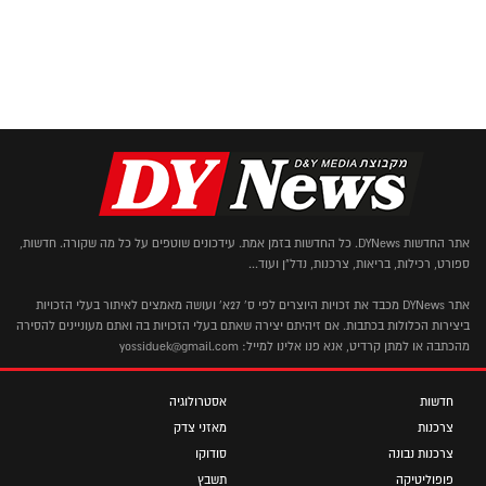
אתר החדשות DYNews. כל החדשות בזמן אמת. עידכונים שוטפים על כל מה שקורה. חדשות,
ספורט, רכילות, בריאות, צרכנות, נדל"ן ועוד...
אתר DYNews מכבד את זכויות היוצרים לפי ס' 27א' ועושה מאמצים לאיתור בעלי הזכויות
ביצירות הכלולות בכתבות. אם זיהיתם יצירה שאתם בעלי הזכויות בה ואתם מעוניינים להסירה
מהכתבה או למתן קרדיט, אנא פנו אלינו למייל: yossiduek@gmail.com
חדשות
אסטרולוגיה
צרכנות
מאזני צדק
צרכנות נבונה
סודוקו
פופוליטיקה
תשבץ