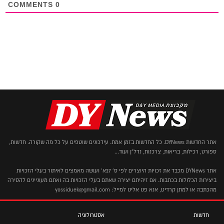
COMMENTS
0
אתר החדשות DYNews. כל החדשות בזמן אמת. עידכונים שוטפים על כל מה שקורה. חדשות,
ספורט, רכילות, בריאות, צרכנות, נדל"ן ועוד...
אתר DYNews מכבד את זכויות היוצרים לפי ס' 27א' ועושה מאמצים לאיתור בעלי הזכויות
ביצירות הכלולות בכתבות. אם זיהיתם יצירה שאתם בעלי הזכויות בה ואתם מעוניינים להסירה
מהכתבה או למתן קרדיט, אנא פנו אלינו למייל: yossiduek@gmail.com
חדשות
אסטרולוגיה