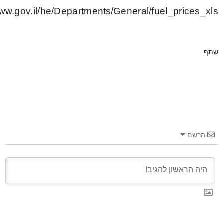
www.gov.il/he/Departments/General/fuel_prices_xls
שתף
הרשם