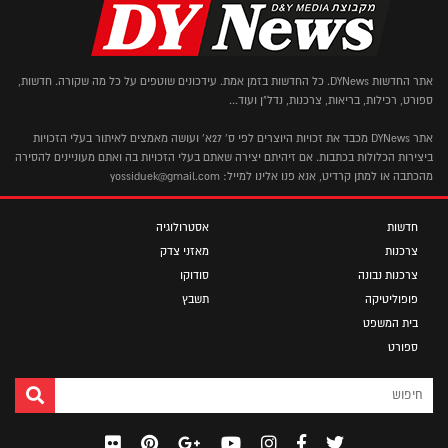
אתר החדשות DYNews. כל החדשות בזמן אמת. עידכונים שוטפים על כל מה שקורה. חדשות,
ספורט, רכילות, בריאות, צרכנות, נדל"ן ועוד...
אתר DYNews מכבד את זכויות היוצרים לפי ס' 27א' ועושה מאמצים לאיתור בעלי הזכויות
ביצירות הכלולות בכתבות. אם זיהיתם יצירה שאתם בעלי הזכויות בה ואתם מעוניינים להסירה
מהכתבה או למתן קרדיט, אנא פנו אלינו למייל: yossiduek@gmail.com
חדשות
אסטרולוגיה
צרכנות
מאזני צדק
צרכנות נבונה
סודוקו
פופוליטיקה
תשבץ
בית המשפט
ספורט