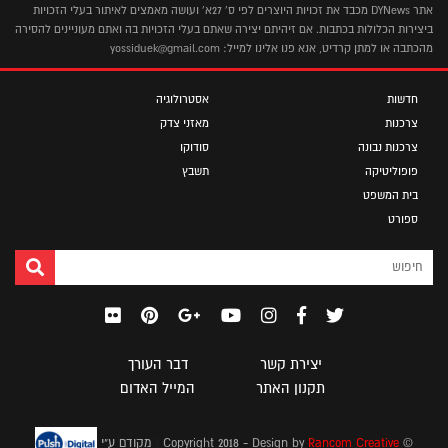
אתר DYNews מכבד את זכויות היוצרים לפי ס' 27א' ועושה מאמצים לאיתור בעלי הזכויות
ביצירות הכלולות בכתבות. אם זיהיתם יצירה שאתם בעלי הזכויות בה ואתם מעוניינים להסירה
מהכתבה או למתן קרדיט, אנא פנו אלינו למייל: yossiduek@gmail.com
חדשות
אסטרולוגיה
צרכנות
מאזני צדק
צרכנות נבונה
סודוקו
פופוליטיקה
תשבץ
בית המשפט
ספורט
יצירת קשר
דבר העורך
תקנון האתר
המייל האדום
|
© Copyright 2018 - Design by
Rancom Creative
מקודם ע"י