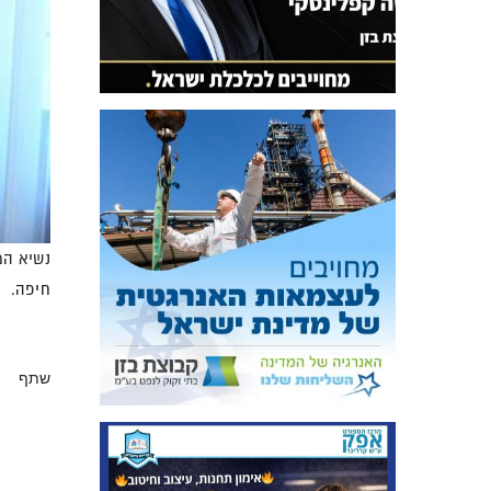
נשיא המו
חיפה.
שתף