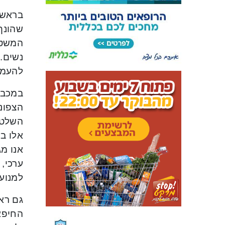
בראש 
שהונף 
המשטר
נשים.
להעמיד
במכבי 
הצפוני
השלט.
אלו ב
אנו מג
ערכי, 
למנוע
גם ראש
החיפאי