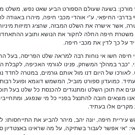
מורכן: בשעה שעולם הספורט הביע שאט נפש, משלט מבזה 
בדרבי החיפאי, ע”י אוהדי מכבי חיפה, מיהרו באגודה ל
ה, אשר אישרה את השלט המבזה, שהציג רמיזות מיניות 
 משטרת חיפה החלה לחקור את הנושא ותובע ההתאחדות
 על כך לדין את מכבי חיפה.
חיפה חשו אי נוחות רבה למראה שלט הפריסה, בעל התוכ
. “כבר במהלך המשחק, פנינו לגורמי האכיפה, לקבלת הסב
 לאורכו של היום דנו מול אותם גורמים, במטרה לחדד נ
עתיד. כמועדון ספורט מוביל, המשמש דוגמא ופועל רבות
נים את תוכן השלט ומתנגדים להכנסת כל שלט בעל תוכן פ
אנו מוצאים חובה להתנצל בפניי כל מי שנפגע, ומתחייב
 מקרים אלו בעתיד.
 עיריית חיפה, יונה יהב, מיהר להביע את התייחסותו: ל
: “אי אפשר לעבור בשתיקה, על מה שראינו באצטדיון סמי