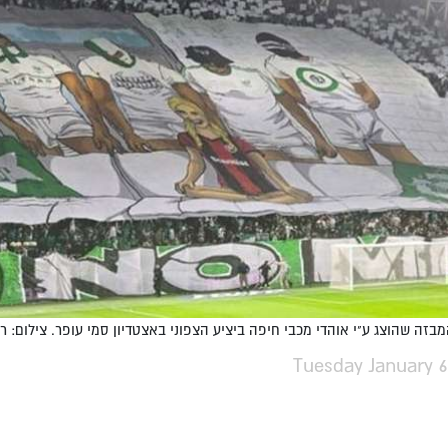
ה שהוצג ע"י אוהדי מכבי חיפה ביציע הצפוני באצטדיון סמי עופר. צילום: רשתות חברתיות, לפ
Tuesday January 6