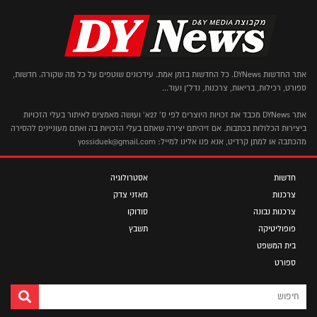
אתר החדשות DYNews. כל החדשות בזמן אמת. עידכונים שוטפים על כל מה שקורה. חדשות,
ספורט, רכילות, בריאות, צרכנות, נדל"ן ועוד...
אתר DYNews מכבד את זכויות היוצרים לפי ס' 27א' ועושה מאמצים לאיתור בעלי הזכויות
ביצירות הכלולות בכתבות. אם זיהיתם יצירה שאתם בעלי הזכויות בה ואתם מעוניינים להסירה
מהכתבה או למתן קרדיט, אנא פנו אלינו למייל: yossiduek@gmail.com
חדשות
אסטרולוגיה
צרכנות
מאזני צדק
צרכנות נבונה
סודוקו
פופוליטיקה
תשבץ
בית המשפט
ספורט