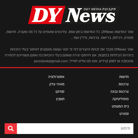
אתר החדשות DYNews. כל החדשות בזמן אמת. עידכונים שוטפים על כל מה שקורה. חדשות,
ספורט, רכילות, בריאות, צרכנות, נדל"ן ועוד...
אתר DYNews מכבד את זכויות היוצרים לפי ס' 27א' ועושה מאמצים לאיתור בעלי הזכויות
ביצירות הכלולות בכתבות. אם זיהיתם יצירה שאתם בעלי הזכויות בה ואתם מעוניינים להסירה
מהכתבה או למתן קרדיט, אנא פנו אלינו למייל: yossiduek@gmail.com
חדשות
אסטרולוגיה
צרכנות
מאזני צדק
צרכנות נבונה
סודוקו
פופוליטיקה
תשבץ
בית המשפט
ספורט