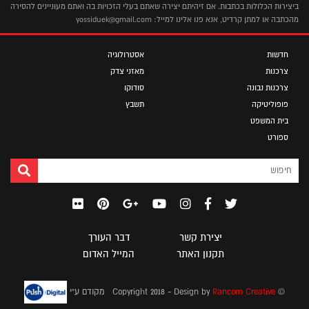
ביצירות הכלולות בכתבות. אם זיהיתם יצירה שאתם בעלי הזכויות בה ואתם מעוניינים להסירה
מהכתבה או למתן קרדיט, אנא פנו אלינו למייל: yossiduek@gmail.com
חדשות
אסטרולוגיה
צרכנות
מאזני צדק
צרכנות נבונה
סודוקו
פופוליטיקה
תשבץ
בית המשפט
ספורט
יצירת קשר
דבר העורך
תקנון האתר
המייל האדום
|
© Copyright 2018 - Design by
Rancom Creative
מקודם ע"י